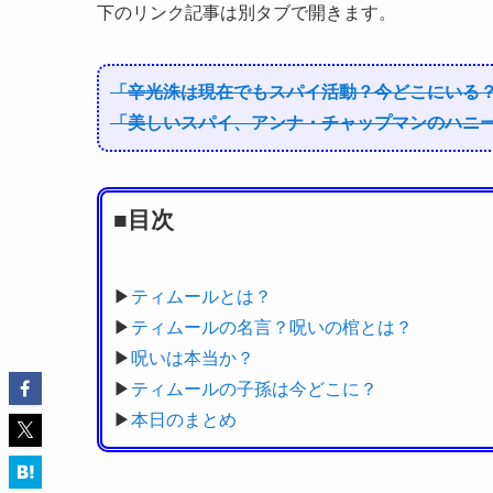
下のリンク記事は別タブで開きます。
「辛光洙は現在でもスパイ活動？今どこにいる
「美しいスパイ、アンナ・チャップマンのハニ
■目次
▶
ティムールとは？
▶
ティムールの名言？呪いの棺とは？
▶
呪いは本当か？
▶
ティムールの子孫は今どこに？
▶
本日のまとめ