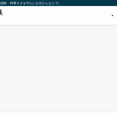
北朝鮮・時事ネタを中心にお坊さんならではの視点から調査・推理します。３０代
臭