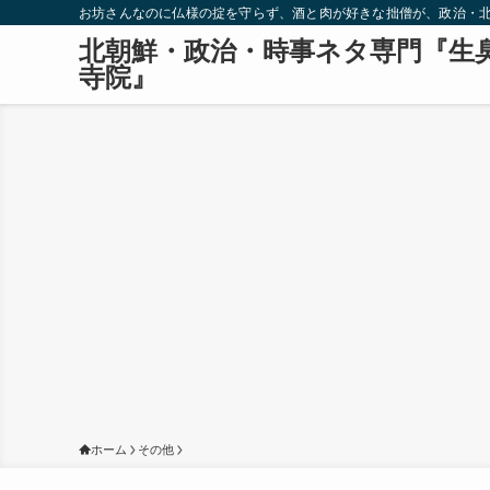
お坊さんなのに仏様の掟を守らず、酒と肉が好きな拙僧が、政治・
北朝鮮・政治・時事ネタ専門『生
寺院』
ホーム
その他