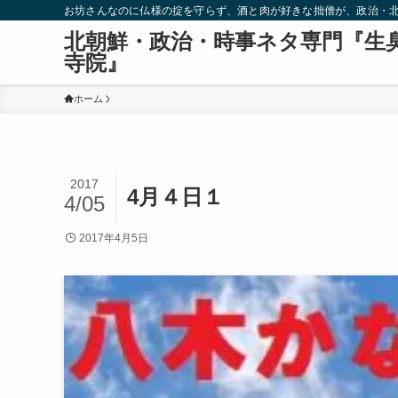
お坊さんなのに仏様の掟を守らず、酒と肉が好きな拙僧が、政治・
北朝鮮・政治・時事ネタ専門『生
寺院』
ホーム
2017
4月４日１
4/05
2017年4月5日