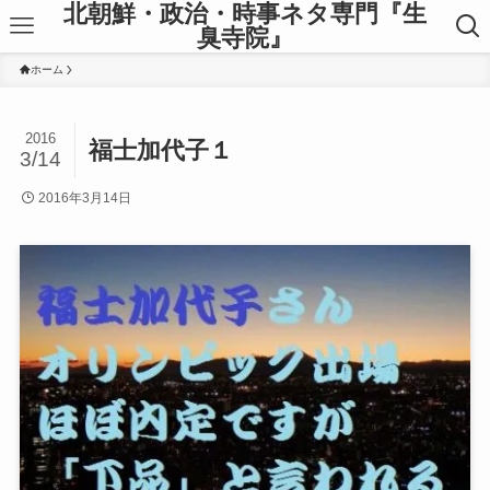
北朝鮮・政治・時事ネタ専門『生
臭寺院』
ホーム
2016
福士加代子１
3/14
2016年3月14日