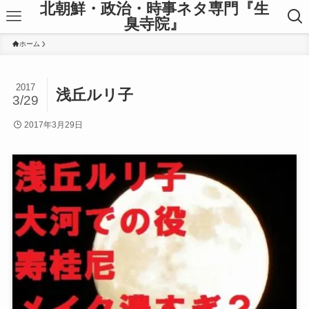
北朝鮮・政治・時事ネタ専門『生
臭寺院』
ホーム
2017
浅丘ルリ子
3/29
2017年3月29日