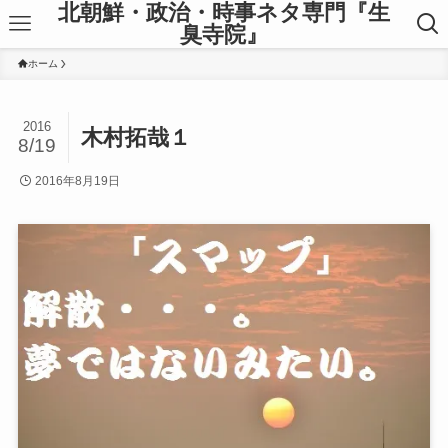
北朝鮮・政治・時事ネタ専門『生
臭寺院』
ホーム
2016
木村拓哉１
8/19
2016年8月19日