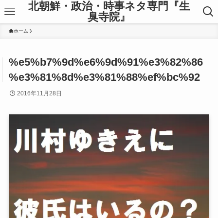
北朝鮮・政治・時事ネタ専門『生
臭寺院』
ホーム
%e5%b7%9d%e6%9d%91%e3%82%86
%e3%81%8d%e3%81%88%ef%bc%92
2016年11月28日