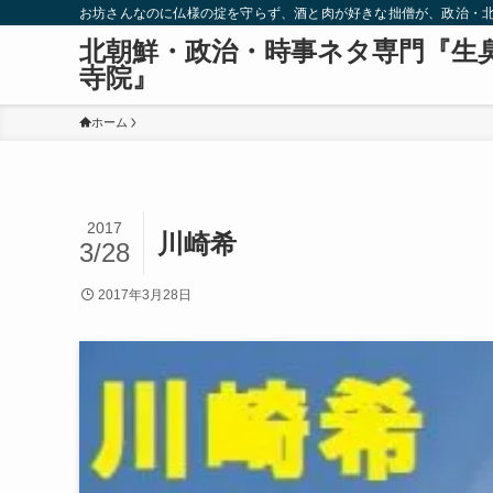
お坊さんなのに仏様の掟を守らず、酒と肉が好きな拙僧が、政治・
北朝鮮・政治・時事ネタ専門『生
寺院』
ホーム
2017
川崎希
3/28
2017年3月28日