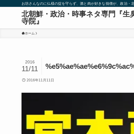
お坊さんなのに仏様の掟を守らず、酒と肉が好きな拙僧が、政治・
北朝鮮・政治・時事ネタ専門『生
寺院』
ホーム
2016
%e5%ae%ae%e6%9c%ac
11/11
2016年11月11日