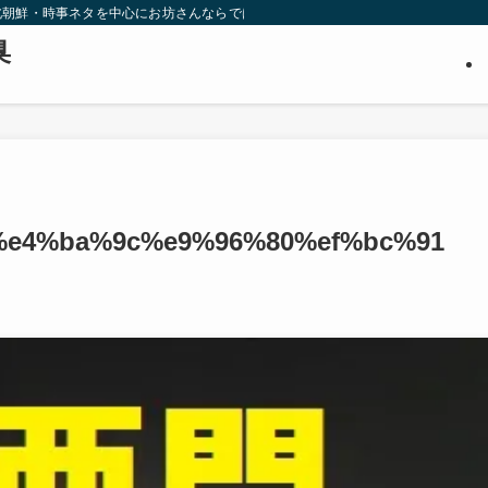
北朝鮮・時事ネタを中心にお坊さんならではの視点から調査・推理します。３０代
臭
%e4%ba%9c%e9%96%80%ef%bc%91