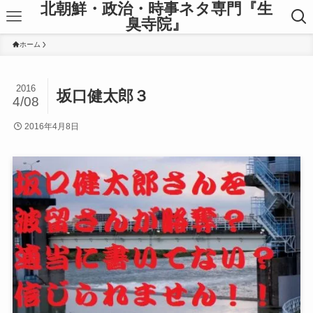
北朝鮮・政治・時事ネタ専門『生
臭寺院』
ホーム
2016
坂口健太郎３
4/08
2016年4月8日