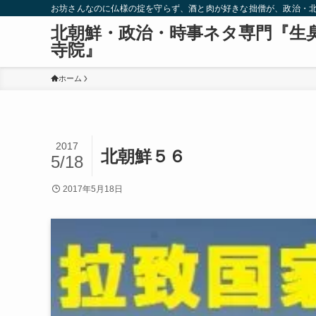
お坊さんなのに仏様の掟を守らず、酒と肉が好きな拙僧が、政治・
北朝鮮・政治・時事ネタ専門『生
寺院』
ホーム
2017
北朝鮮５６
5/18
2017年5月18日