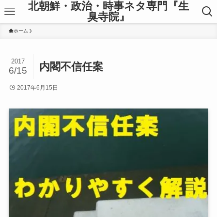
北朝鮮・政治・時事ネタ専門『生
臭寺院』
ホーム
2017
内閣不信任案
6/15
2017年6月15日