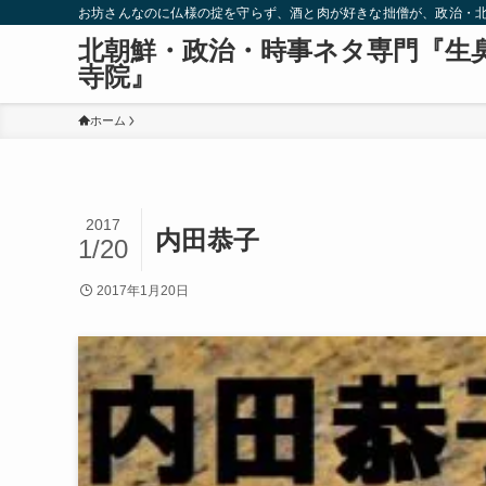
お坊さんなのに仏様の掟を守らず、酒と肉が好きな拙僧が、政治・
北朝鮮・政治・時事ネタ専門『生
寺院』
ホーム
2017
内田恭子
1/20
2017年1月20日