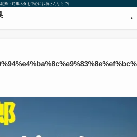
北朝鮮・時事ネタを中心にお坊さんならではの視点から調査・推理します。３０代
臭
0%94%e4%ba%8c%e9%83%8e%ef%bc%