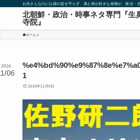
お坊さんなのに仏様の掟を守らず、酒と肉が好きな拙僧が、政治・
北朝鮮・政治・時事ネタ専門『生
寺院』
ホーム
%e4%bd%90%e9%87%8e%e7%a
2016
11/06
1
2016年11月6日