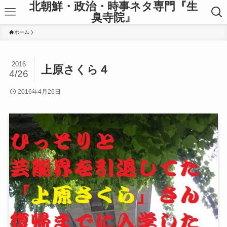
北朝鮮・政治・時事ネタ専門『生
臭寺院』
ホーム
2016
上原さくら４
4/26
2016年4月26日