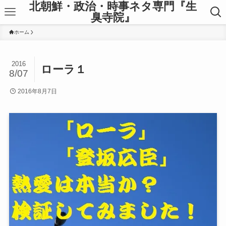
北朝鮮・政治・時事ネタ専門『生
臭寺院』
ホーム
2016
ローラ１
8/07
2016年8月7日