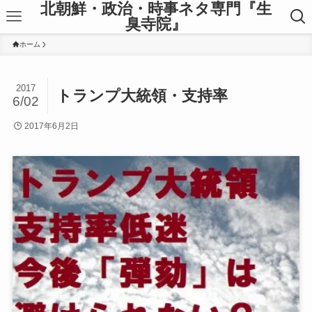
北朝鮮・政治・時事ネタ専門『生
臭寺院』
ホーム
2017
トランプ大統領・支持率
6/02
2017年6月2日